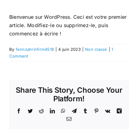
Bienvenue sur WordPress. Ceci est votre premier
article. Modifiez-le ou supprimez-le, puis
commencez à écrire !
By
fennzahrinfirm4518
|
4 juin 2023
|
Non classé
|
1
Comment
Share This Story, Choose Your
Platform!
Facebook
Twitter
Reddit
LinkedIn
WhatsApp
Telegram
Tumblr
Pinterest
Vk
Xing
Email